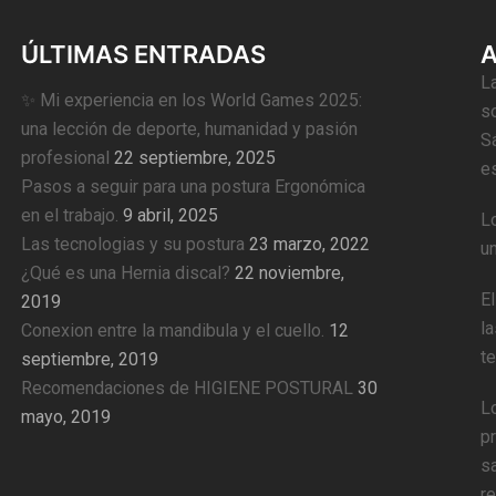
ÚLTIMAS ENTRADAS
A
L
✨ Mi experiencia en los World Games 2025:
s
una lección de deporte, humanidad y pasión
S
profesional
22 septiembre, 2025
e
Pasos a seguir para una postura Ergonómica
en el trabajo.
9 abril, 2025
L
Las tecnologias y su postura
23 marzo, 2022
un
¿Qué es una Hernia discal?
22 noviembre,
El
2019
l
Conexion entre la mandibula y el cuello.
12
t
septiembre, 2019
Recomendaciones de HIGIENE POSTURAL
30
L
mayo, 2019
p
sa
re