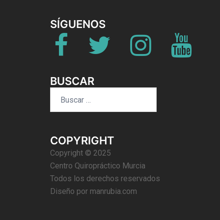
SÍGUENOS
Fb
Twitter
Instagram
Youtube
BUSCAR
Buscar:
COPYRIGHT
Copyright © 2025
Centro Quiropráctico Murcia
Todos los derechos reservados
Diseño por
manrubia.com