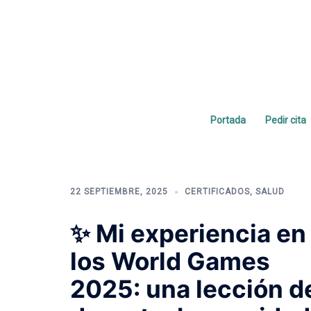
Saltar
al
contenido
Portada
Pedir cita
Etiqueta:
world 
22 SEPTIEMBRE, 2025
CERTIFICADOS
,
SALUD
✨ Mi experiencia en
los World Games
2025: una lección d