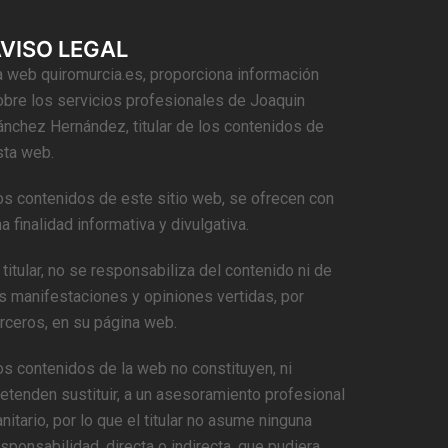
VISO LEGAL
a web quiromurcia.es, proporciona información
obre los servicios profesionales de Joaquin
ánchez Hernández, titular de los contenidos de
sta web.
os contenidos de este sitio web, se ofrecen con
a finalidad informativa y divulgativa.
 titular, no se responsabiliza del contenido ni de
as manifestaciones y opiniones vertidas, por
erceros, en su página web.
os contenidos de la web no constituyen, ni
retenden sustituir, a un asesoramiento profesional
nitario, por lo que el titular no asume ninguna
sponsabilidad, directa o indirecta, que pudiera