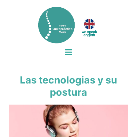
Saltar
al
contenido
Alternar
menú
Las tecnologias y su
postura