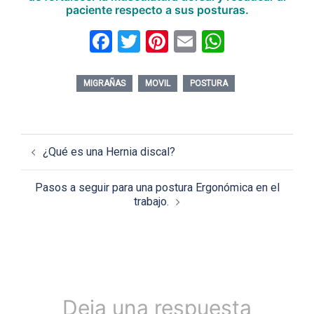
paciente respecto a sus posturas.
Facebook
Twitter
Pinterest
Email
WhatsAp
MIGRAÑAS
MOVIL
POSTURA
Navegación
¿Qué es una Hernia discal?
de
entradas
Pasos a seguir para una postura Ergonómica en el
trabajo.
Deja una respuesta