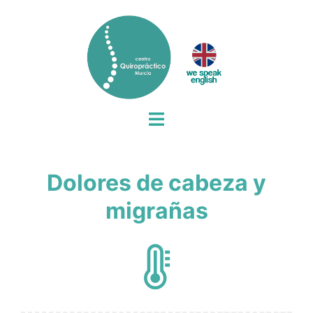
Saltar
al
contenido
Alternar
menú
Dolores de cabeza y
migrañas