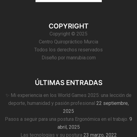
COPYRIGHT
Copyright © 2025
Centro Quiropráctico Murcia
Todos los derechos reservados
Diseño por
manrubia.com
ÚLTIMAS ENTRADAS
✨ Mi experiencia en los World Games 2025: una lección de
deporte, humanidad y pasión profesional
22 septiembre,
2025
Pasos a seguir para una postura Ergonómica en el trabajo.
9
abril, 2025
Las tecnologias y su postura
23 marzo, 2022